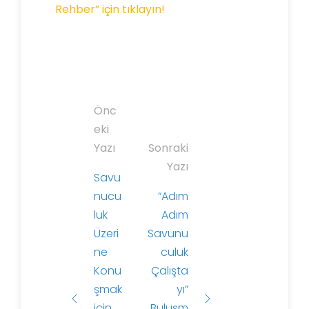
Rehber” için tıklayın!
Y
Önc
a
eki
z
Yazı
Sonraki
ı
Yazı
Savu
d
nucu
“Adım
o
luk
Adım
l
Üzeri
Savunu
a
ne
culuk
ş
Konu
Çalışta
ı
şmak
yı”
m
için
Buluşm