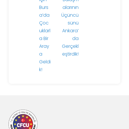
ı
Burs
alarının
a’da
Üçüncü
Çoc
sünü
uklarl
Ankara’
a Bir
da
Aray
Gerçekl
a
eştirdik!
Geldi
k!