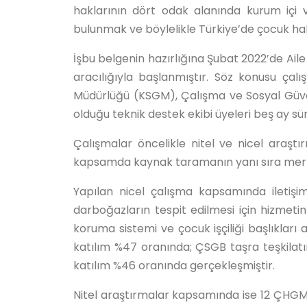
haklarının dört odak alanında kurum içi v
bulunmak ve böylelikle Türkiye’de çocuk hak
İşbu belgenin hazırlığına Şubat 2022’de Aile
aracılığıyla başlanmıştır. Söz konusu ç
Müdürlüğü (KSGM), Çalışma ve Sosyal Güvenl
olduğu teknik destek ekibi üyeleri beş ay sü
Çalışmalar öncelikle nitel ve nicel araştı
kapsamda kaynak taramanın yanı sıra merkez
Yapılan nicel çalışma kapsamında iletişim
darboğazların tespit edilmesi için hizmet
koruma sistemi ve çocuk işçiliği başlıklar
katılım %47 oranında; ÇSGB taşra teşkilat
katılım %46 oranında gerçekleşmiştir.
Nitel araştırmalar kapsamında ise 12 ÇHGM 