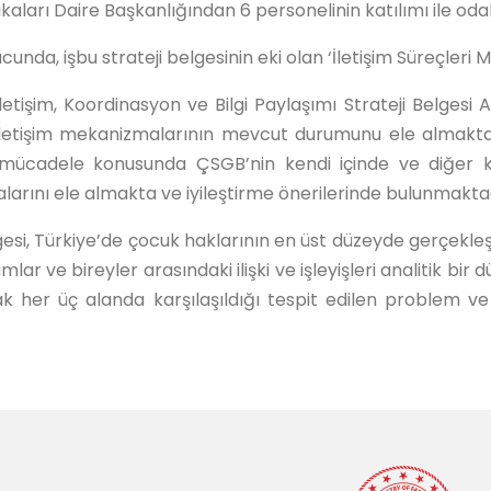
aları Daire Başkanlığından 6 personelinin katılımı ile oda
cunda, işbu strateji belgesinin eki olan ‘İletişim Süreçleri
işim, Koordinasyon ve Bilgi Paylaşımı Strateji Belgesi A
e iletişim mekanizmalarının mevcut durumunu ele almakta
le mücadele konusunda ÇSGB’nin kendi içinde ve diğer 
malarını ele almakta ve iyileştirme önerilerinde bulunmakta
elgesi, Türkiye’de çocuk haklarının en üst düzeyde gerçek
ar ve bireyler arasındaki ilişki ve işleyişleri analitik bir
ak her üç alanda karşılaşıldığı tespit edilen problem ve