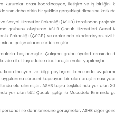
e kurumlar arası koordinasyon, iletişim ve iş birliğini
larının daha etkin bir şekilde gerçekleştirilmesine katkı
 ve Sosyal Hizmetler Bakanlığı (ASHB) tarafından projenin
alışma grubunu oluşturan ASHB Çocuk Hizmetleri Genel
ik Bakanlığı (ÇSGB) ve aralarında akademisyen, sivil to
resince çalışmalarını sürdürmüştür.
rmalarla başlanmıştır. Çalışma grubu üyeleri arasında düz
de nitel taşrada ise nicel araştırmalar yapılmıştır.
, koordinasyon ve bilgi paylaşımı konusunda uygulamada
in uygulanma sürecini kapsayan bir alan araştırması yapı
ı altında ele alınmıştır. ASHB taşra teşkilatında yer ala
ında yer alan 562 Çocuk İşçiliği ile Mücadele Biriminde
personeli ile derinlemesine görüşmeler, ASHB diğer genel 