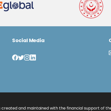
Social Media
 created and maintained with the financial support of th