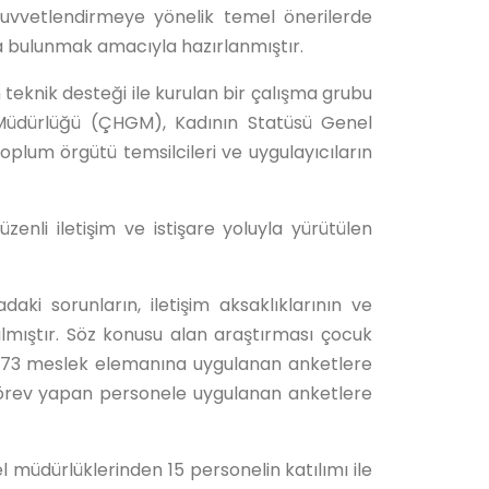
 kuvvetlendirmeye yönelik temel önerilerde
da bulunmak amacıyla hazırlanmıştır.
 teknik desteği ile kurulan bir çalışma grubu
 Müdürlüğü (ÇHGM), Kadının Statüsü Genel
plum örgütü temsilcileri ve uygulayıcıların
enli iletişim ve istişare yoluyla yürütülen
ki sorunların, iletişim aksaklıklarının ve
lmıştır. Söz konusu alan araştırması çocuk
n 3073 meslek elemanına uygulanan anketlere
 görev yapan personele uygulanan anketlere
müdürlüklerinden 15 personelin katılımı ile