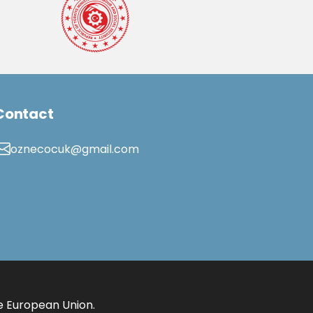
Contact
oznecocuk@gmail.com
e European Union.